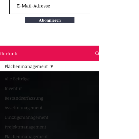
Abonnieren
flurfunk
Flächenmanagement
Alle Beiträge
Inventur
Bestandserfassung
Assetmanagement
Umzugsmanagement
Projektmanagement
Flächenmanagement