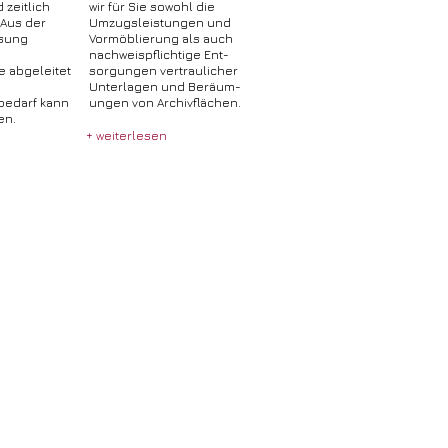
 zeitlich
wir für Sie sowohl die
 Aus der
Umzugsleistungen und
sung
Vormöblierung als auch
nachweispflichtige Ent-
 abgeleitet
sorgungen vertraulicher
Unterlagen und Beräum-
bedarf kann
ungen von Archivflächen.
en.
+ weiterlesen