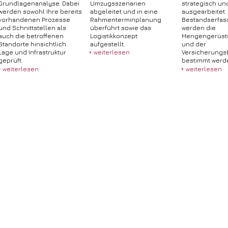
Grundlagenanalyse. Dabei
Umzugsszenarien
strategisch und
werden sowohl Ihre bereits
abgeleitet und in eine
ausgearbeitet.
vorhandenen Prozesse
Rahmenterminplanung
Bestandserfas
und Schnittstellen als
überführt sowie das
werden die
auch die betroffenen
Logistikkonzept
Mengengerüste
Standorte hinsichtlich
aufgestellt.
und der
Lage und Infrastruktur
+ weiterlesen
Versicherungs
geprüft.
bestimmt werd
+ weiterlesen
+ weiterlesen