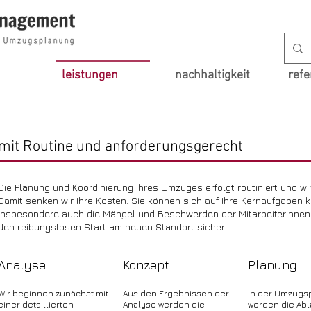
leistungen
nachhaltigkeit
ref
mit Routine und anforderungsgerecht
Die Planung und Koordinierung Ihres Umzuges erfolgt routiniert und w
Damit senken wir Ihre Kosten. Sie können sich auf Ihre Kernaufgaben k
insbesondere auch die Mängel und Beschwerden der MitarbeiterInne
den reibungslosen Start am neuen Standort sicher.
Analyse
Konzept
Planung
Wir beginnen zunächst mit
Aus den Ergebnissen der
I
n der Umzugs
einer detaillierten
Analyse werden die
werden die Abl