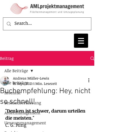
Beitrag
Alle Beiträge
Andreas Müller-Lewis
Alle Beiträge
11. Sept. 2021
1 Min. Lesezeit
Buchempfehlung: Hey, nicht
Inventur
so schnell!
Bestandserfassung
"Denken ist schwer, darum urteilen 
Assetmanagement
die meisten."
Umzugsmanagement
C. G. Jung