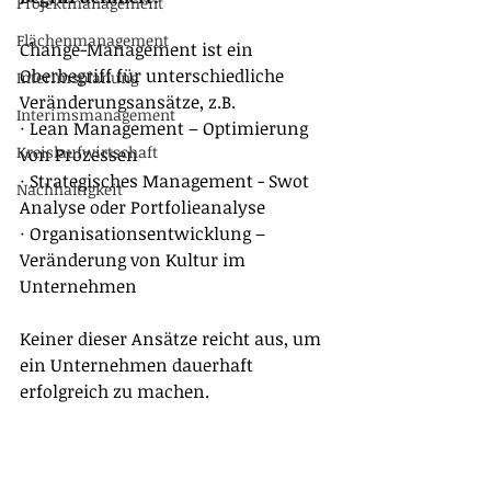
Projektmanagement
Flächenmanagement
Change-Management ist ein 
Oberbegriff für unterschiedliche 
Interimsplanung
Veränderungsansätze, z.B.
Interimsmanagement
· Lean Management – Optimierung 
Kreislaufwirtschaft
von Prozessen
· Strategisches Management - Swot 
Nachhaltigkeit
Analyse oder Portfolieanalyse
· Organisationsentwicklung – 
Veränderung von Kultur im 
Unternehmen
Keiner dieser Ansätze reicht aus, um 
ein Unternehmen dauerhaft 
erfolgreich zu machen.