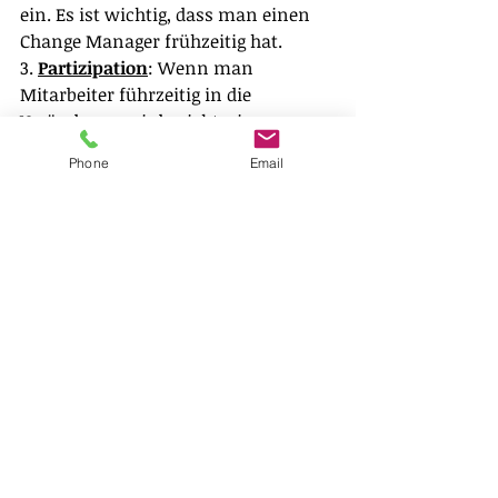
ein. Es ist wichtig, dass man einen 
Change Manager frühzeitig hat.
3. 
Partizipation
: Wenn man 
Mitarbeiter führzeitig in die 
Veränderung einbezieht, sie an 
Konzepten beispielsweise 
Phone
Email
mitarbeiten lässt, wird die 
Veränderung wesentlich wirksamer 
und erfolgreicher umgesetzt.
4. 
Kommunikation
: Bei 
Veränderungsprozessen kann man 
nicht zu viel kommunizieren, 
wichtig ist, weil die Veränderung von 
dem Menschen einiges verlangt, 
dass man über verschiedene Kanäle 
kommuniziert; wichtig ist auch, 
dass die Führungskräfte persönlich 
mit den Mitarbeitern sprechen. 
Wichtig ist außerdem, dass man eine 