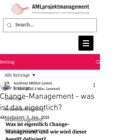
Beitrag
Alle Beiträge
Andreas Müller-Lewis
Alle Beiträge
3. Mai 2020
3 Min. Lesezeit
Change-Management - was
Inventur
ist das eigentlich?
Bestandserfassung
Aktualisiert:
3. Jan. 2021
Assetmanagement
Was ist eigentlich Change-
Umzugsmanagement
Management und wie wird dieser 
Begriff definiert?